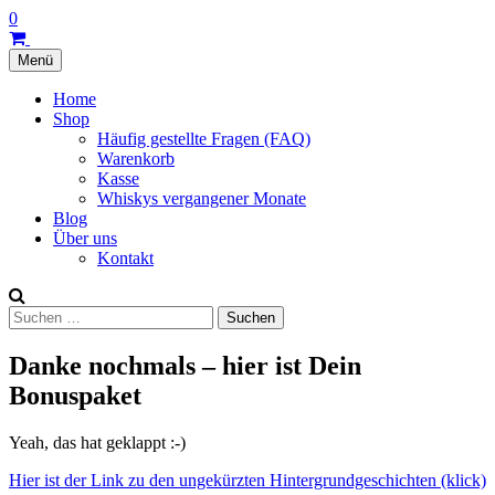
Skip
0
to
content
Menü
Whiskybox
Home
Whisky
Shop
Tasting
Häufig gestellte Fragen (FAQ)
zu
Warenkorb
Hause
Kasse
Whiskys vergangener Monate
Blog
Über uns
Kontakt
Suche
Suchen
nach:
Danke nochmals – hier ist Dein
Bonuspaket
Yeah, das hat geklappt :-)
Hier ist der Link zu den ungekürzten Hintergrundgeschichten (klick)