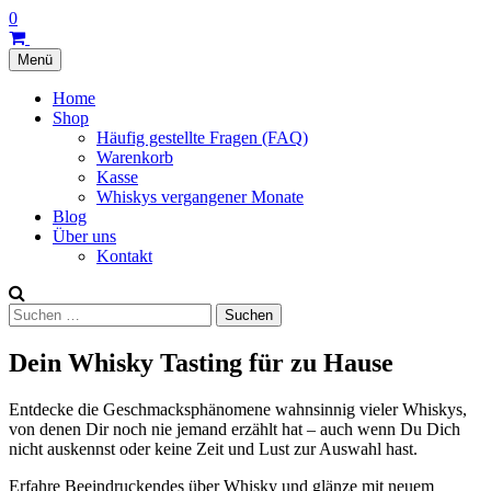
Skip
0
to
content
Menü
Whiskybox
Home
Whisky
Shop
Tasting
Häufig gestellte Fragen (FAQ)
zu
Warenkorb
Hause
Kasse
Whiskys vergangener Monate
Blog
Über uns
Kontakt
Suche
Suchen
nach:
Dein Whisky Tasting für zu Hause
Entdecke die Geschmacksphänomene wahnsinnig vieler Whiskys,
von denen Dir noch nie jemand erzählt hat – auch wenn Du Dich
nicht auskennst oder keine Zeit und Lust zur Auswahl hast.
Erfahre Beeindruckendes über Whisky und glänze mit neuem